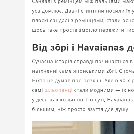
Сандалі з ремінцем між пальцями ма
усвідомлює. Давні єгиптяни носили їх уж
плоскі сандалі з ремінцями, стали осн
щось таке просте змогло пережити тис
Від зōрі і Havaianas д
Сучасна історія справді починається в 
натхненні саме японськими zōri. Споча
Ніхто не думав про розкіш. Але в 90-х
самі
шльопанці
стали модними — їх нос
у десятках кольорів. По суті, Havaian
більшим, ніж просто взуття для душу.