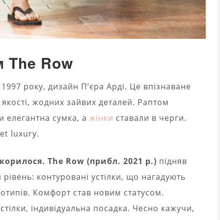
зм The Row
 1997 року, дизайн П’єра Арді. Це впізнаване
 якості, жодних зайвих деталей. Раптом
и елегантна сумка, а
жінки
ставали в черги.
et luxury.
корилося. The Row (прибл. 2021 р.)
підняв
й рівень: контуровані устілки, що нагадують
готипів. Комфорт став новим статусом.
тілки, індивідуальна посадка. Чесно кажучи,