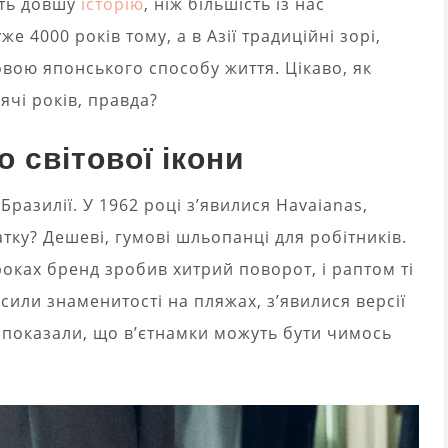
ють довшу
історію
, ніж більшість із нас
е 4000 років тому, а в Азії традиційні зорі,
овою японського способу життя. Цікаво, як
ячі років, правда?
о світової ікони
Бразилії. У 1962 році з’явилися Havaianas,
тку? Дешеві, гумові шльопанці для робітників.
 роках бренд зробив хитрий поворот, і раптом ті
или знаменитості на пляжах, з’явилися версії
as показали, що в’єтнамки можуть бути чимось