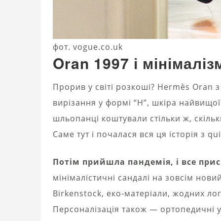
фот. vogue.co.uk
Oran 1997 і мінімалі
Прорив у світі розкоші? Hermès Oran з
вирізання у формі “H”, шкіра найвищої
шльопанці коштували стільки ж, скільк
Саме тут і почалася вся ця історія з qui
Потім прийшла пандемія, і все прис
мінімалістичні сандалі на зовсім нови
Birkenstock, еко-матеріали, жодних ло
Персоналізація також — ортопедичні ус