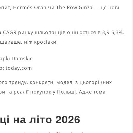
пит, Hermès Oran чи The Row Ginza — це нові
 а CAGR ринку шльопанців оцінюється в 3,9-5,3%.
 швидше, ніж кросівки.
о: today.com
ього тренду, конкретні моделі з цьогорічних
ри та реалії покупок у Польщі. Адже тема
і на літо 2026