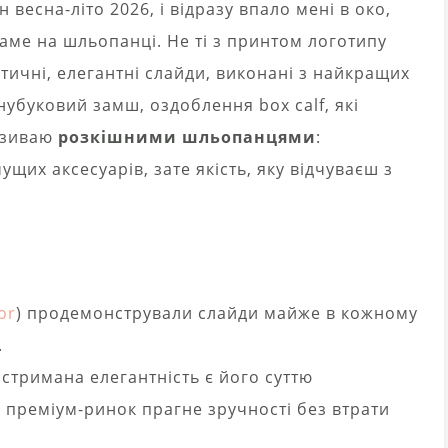
 весна-літо 2026, і відразу впало мені в око,
аме на шльопанці. Не ті з принтом логотипу
тичні, елегантні слайди, виконані з найкращих
 нубуковий замш, оздоблення box calf, які
називаю
розкішними шльопанцями
:
щих аксесуарів, зате якість, яку відчуваєш з
or
) продемонстрували слайди майже в кожному
.
 стримана елегантність є його суттю
 преміум-ринок прагне зручності без втрати