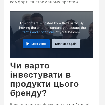
комфорті та стриманому престижі.
This content is hosted by a third party. By
showing the external content you accept the
terms and conditions
of youtube.com.
Load video
Don't ask again
Чи варто
інвестувати в
продукти цього
бренду?
Рішення про купівлю продуктів Armani