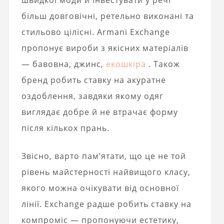
швидкої моди й інвестувати у речі
більш довговічні, ретельно виконані та
стильово цілісні. Armani Exchange
пропонує вироби з якісних матеріалів
— бавовна, джинс,
екошкіра
. Також
бренд робить ставку на акуратне
оздоблення, завдяки якому одяг
виглядає добре й не втрачає форму
після кількох прань.
Звісно, варто пам’ятати, що це не той
рівень майстерності найвищого класу,
якого можна очікувати від основної
лінії. Exchange радше робить ставку на
компроміс — пропонуючи естетику,