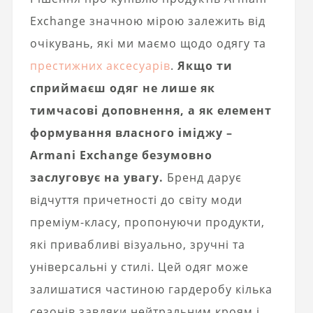
Exchange значною мірою залежить від
очікувань, які ми маємо щодо одягу та
престижних аксесуарів
.
Якщо ти
сприймаєш одяг не лише як
тимчасові доповнення, а як елемент
формування власного іміджу –
Armani Exchange безумовно
заслуговує на увагу.
Бренд дарує
відчуття причетності до світу моди
преміум-класу, пропонуючи продукти,
які привабливі візуально, зручні та
універсальні у стилі. Цей одяг може
залишатися частиною гардеробу кілька
сезонів завдяки нейтральним кроям і