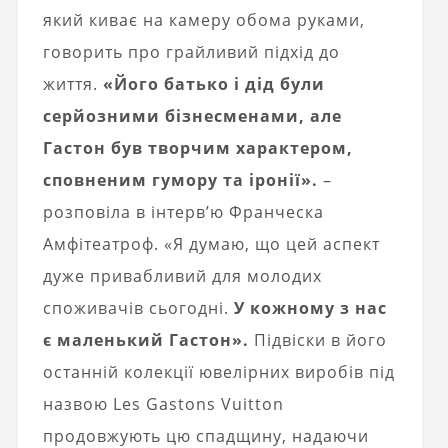
який киває на камеру обома руками,
говорить про грайливий підхід до
життя.
«Його батько і дід були
серйозними бізнесменами, але
Гастон був творчим характером,
сповненим гумору та іронії».
–
розповіла в інтерв’ю Франческа
Амфітеатроф. «Я думаю, що цей аспект
дуже привабливий для молодих
споживачів сьогодні.
У кожному з нас
є маленький Гастон».
Підвіски в його
останній колекції ювелірних виробів під
назвою Les Gastons Vuitton
продовжують цю спадщину, надаючи