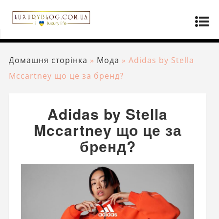
Домашня сторінка
»
Мода
»
Adidas by Stella
Mccartney що це за бренд?
Adidas by Stella
Mccartney що це за
бренд?