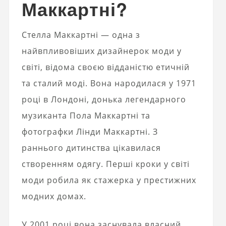
Маккартні?
Стелла Маккартні — одна з
найвпливовіших дизайнерок моди у
світі, відома своєю відданістю етичній
та сталий моді. Вона народилася у 1971
році в Лондоні, донька легендарного
музиканта Пола Маккартні та
фотографки Лінди Маккартні. З
раннього дитинства цікавилася
створенням одягу. Перші кроки у світі
моди робила як стажерка у престижних
модних домах.
У 2001 році вона заснувала власний