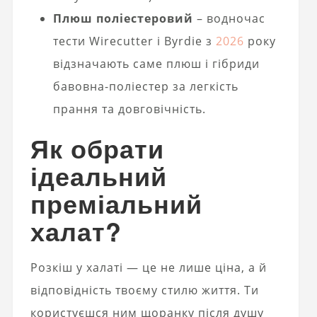
Плюш поліестеровий
– водночас
тести Wirecutter і Byrdie з
2026
року
відзначають саме плюш і гібриди
бавовна-поліестер за легкість
прання та довговічність.
Як обрати
ідеальний
преміальний
халат?
Розкіш у халаті — це не лише ціна, а й
відповідність твоєму стилю життя. Ти
користуєшся ним щоранку після душу