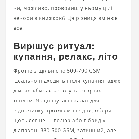
чи, можливо, проводиш у ньому цілі
вечори з книжкою? Ця різниця змінює
все.
Вирішує ритуал:
купання, релакс, літо
Фротте з щільністю 500-700 GSM
ідеально підходить після купання, адже
дійсно вбирає вологу та огортає
теплом. Якщо шукаєш халат для
відпочинку протягом пів дня, обери
щось легше — велюр або гібрид у
діапазоні 380-500 GSM, затишний, але