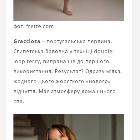
фот. frette.com
Graccioza
– португальська перлина.
Єгипетська бавовна у техніці double-
loop terry, випрана ще до першого
використання. Результат? Одразу м’яка,
жодного цього жорсткого «нового»
відчуття. Має атмосферу домашнього
спа.