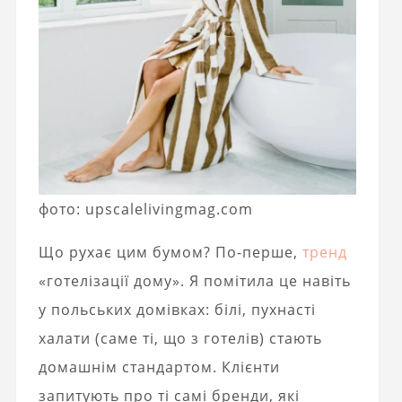
фото: upscalelivingmag.com
Що рухає цим бумом? По-перше,
тренд
«готелізації дому». Я помітила це навіть
у польських домівках: білі, пухнасті
халати (саме ті, що з готелів) стають
домашнім стандартом. Клієнти
запитують про ті самі бренди, які