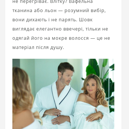
не перегріває. Влітку? Вафельна
тканина або льон — розумний вибір,
вони дихають і не парять. Шовк
виглядає елегантно ввечері, тільки не
одягай його на мокре волосся — це не
матеріал після душу.