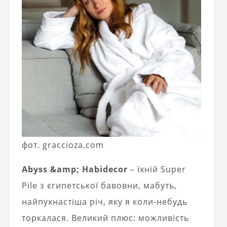
фот. graccioza.com
Abyss &amp; Habidecor
– їхній Super
Pile з єгипетської бавовни, мабуть,
найпухнастіша річ, яку я коли-небудь
торкалася. Великий плюс: можливість