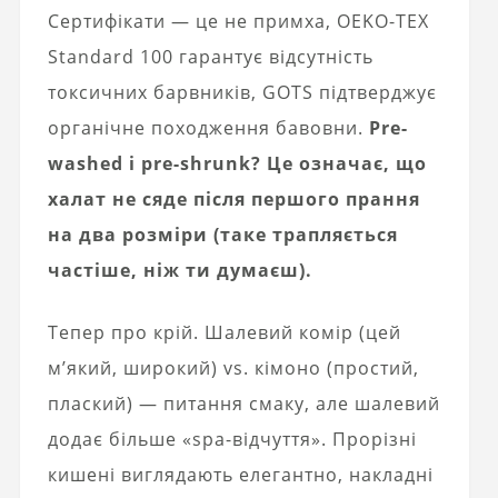
Сертифікати — це не примха, OEKO-TEX
Standard 100 гарантує відсутність
токсичних барвників, GOTS підтверджує
органічне походження бавовни.
Pre-
washed і pre-shrunk? Це означає, що
халат не сяде після першого прання
на два розміри (таке трапляється
частіше, ніж ти думаєш).
Тепер про крій. Шалевий комір (цей
м’який, широкий) vs. кімоно (простий,
плаский) — питання смаку, але шалевий
додає більше «spa-відчуття». Прорізні
кишені виглядають елегантно, накладні