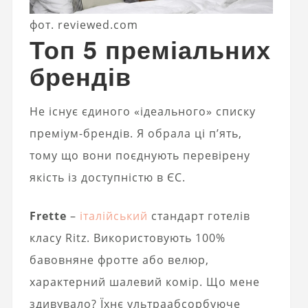
фот. reviewed.com
Топ 5 преміальних
брендів
Не існує єдиного «ідеального» списку
преміум-брендів. Я обрала ці п’ять,
тому що вони поєднують перевірену
якість із доступністю в ЄС.
Frette
–
італійський
стандарт готелів
класу Ritz. Використовують 100%
бавовняне фротте або велюр,
характерний шалевий комір. Що мене
здивувало? Їхнє ультраабсорбуюче