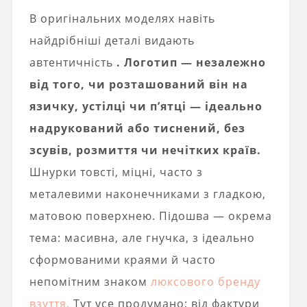
В оригінальних моделях навіть
найдрібніші деталі видають
автентичність
. Логотип — незалежно
від того, чи розташований він на
язичку, устілці чи п’ятці — ідеально
надрукований або тиснений, без
зсувів, розмиття чи нечітких країв.
Шнурки товсті, міцні, часто з
металевими наконечниками з гладкою,
матовою поверхнею. Підошва — окрема
тема: масивна, але гнучка, з ідеально
сформованими краями й часто
непомітним знаком
люксового бренду
взуття.
Тут усе продумано: від фактури