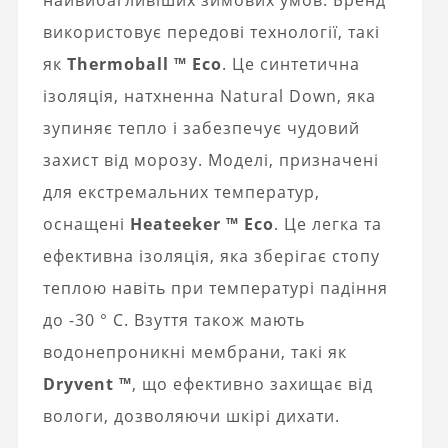
найвибагливіших зимових умов. Бренд
використовує передові технології, такі
як
Thermoball ™ Eco
. Це синтетична
ізоляція, натхненна Natural Down, яка
зупиняє тепло і забезпечує чудовий
захист від морозу. Моделі, призначені
для екстремальних температур,
оснащені
Heateeker ™ Eco
. Це легка та
ефективна ізоляція, яка зберігає стопу
теплою навіть при температурі падіння
до -30 ° С. Взуття також мають
водонепроникні мембрани, такі як
Dryvent ™
, що ефективно захищає від
вологи, дозволяючи шкірі дихати.