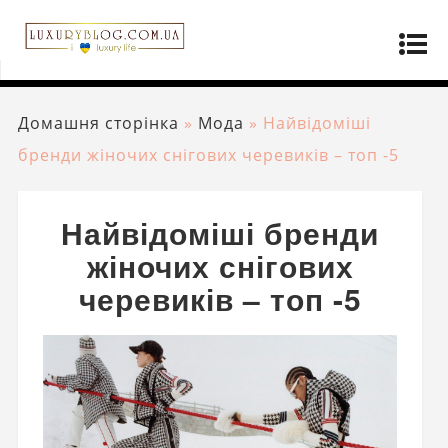
Домашня сторінка
»
Мода
»
Найвідоміші
бренди жіночих снігових черевиків – топ -5
Найвідоміші бренди
жіночих снігових
черевиків – топ -5