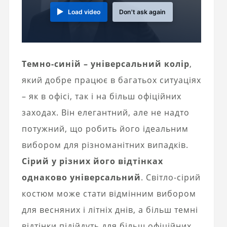
Load video
Don't ask again
Темно-синій – універсальний колір
,
який добре працює в багатьох ситуаціях
– як в офісі, так і на більш офіційних
заходах. Він елегантний, але не надто
потужний, що робить його ідеальним
вибором для різноманітних випадків.
Сірий у різних його відтінках
однаково універсальний
. Світло-сірий
костюм може стати відмінним вибором
для весняних і літніх днів, а більш темні
відтінки підійдуть для більш офіційних