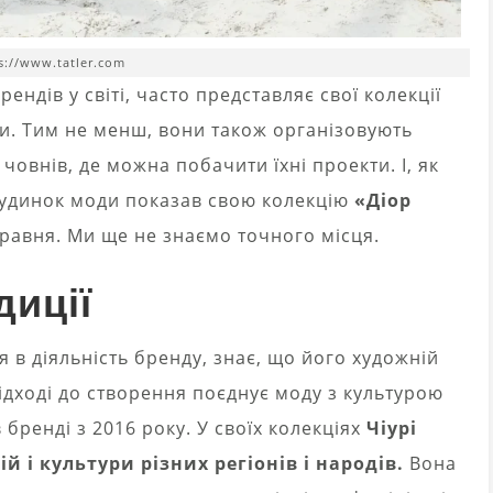
s://www.tatler.com
ендів у світі, часто представляє свої колекції
оди. Тим не менш, вони також організовують
 човнів, де можна побачити їхні проекти. І, як
 Будинок моди показав свою колекцію
«Діор
равня. Ми ще не знаємо точного місця.
иції
 в діяльність бренду, знає, що його художній
підході до створення поєднує моду з культурою
 бренді з 2016 року. У своїх колекціях
Чіурі
ій і культури різних регіонів і народів.
Вона