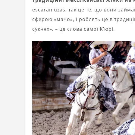
escaramuzas, так це те, що вони займа
сферою «мачо», і роблять це в традиц
сукнях», – це слова самої К’юрі.