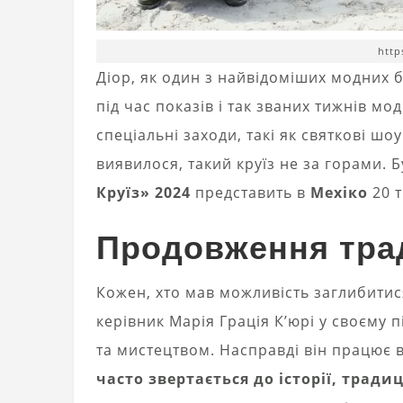
http
Діор, як один з найвідоміших модних бр
під час показів і так званих тижнів м
спеціальні заходи, такі як святкові шоу
виявилося, такий круїз не за горами.
Круїз» 2024
представить в
Мехіко
20 т
Продовження трад
Кожен, хто мав можливість заглибитися
керівник Марія Грація К’юрі у своєму 
та мистецтвом. Насправді він працює в
часто звертається до історії, традиц