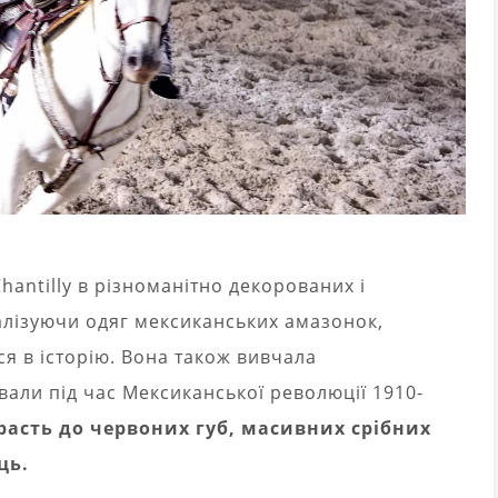
Chantilly в різноманітно декорованих і
алізуючи одяг мексиканських амазонок,
я в історію. Вона також вивчала
вали під час Мексиканської революції 1910-
расть до червоних губ, масивних срібних
ць.