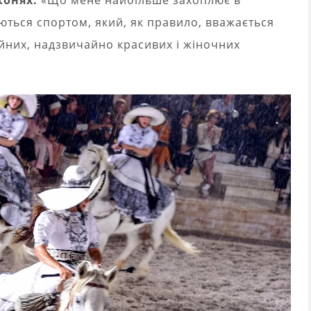
ються спортом, який, як правило, вважається
ійних, надзвичайно красивих і жіночних