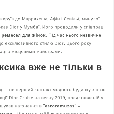
в круїз до Марракеша, Афін і Севільї, минулої
каз Dior у Мумбаї. Його проводили у співпраці
 ремесел для жінок.
Під час нього незвичне
до ексклюзивного стилю Dior. Цього року
аці з місцевими майстрами.
ексика вже не тільки в
д — не перший контакт модного будинку з цією
ії Dior Cruise на весну 2019, представленій у
 шукав натхнення в
“escaramuzas” –
конях.
«Що мене найбільше захоплює в