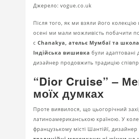
Джерело: vogue.co.uk
Після того, як ми взяли його колекцію 
осені ми мали можливість побачити по
с
Chanakya, ательє Мумбаї та школа
Індійська вишивка
були адаптовані 
дизайнер продовжить традицію співпр
“Dior Cruise” – М
моїх думках
Проте виявилося, що цьогорічний захі
латиноамериканською країною. У колекц
французькому місті Шантійї, дизайнер
традиційні мексиканські жінки на 