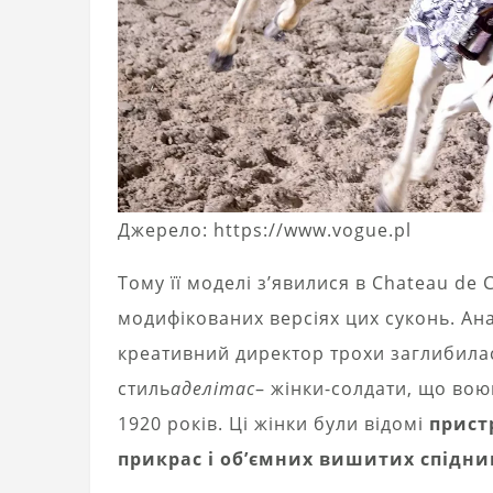
Джерело: https://www.vogue.pl
Тому її моделі з’явилися в Chateau de 
модифікованих версіях цих суконь. Ан
креативний директор трохи заглибилас
стиль
аделітас
– жінки-солдати, що вою
1920 років. Ці жінки були відомі
прист
прикрас і об’ємних вишитих спідни