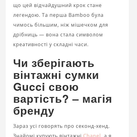
що цей відчайдушний крок стане
легендою. Та перша Bamboo була
чимось більшим, ніж мішечком для
дрібниць — вона стала символом
креативності у складні часи.
Чи зберігають
вінтажні сумки
Gucci свою
вартість? – магія
бренду
Зараз усі говорять про секонд-хенд.
Знайомі купують вінтажні
Chanel
, а я