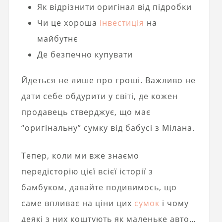
Як відрізнити оригінал від підробки
Чи це хороша
інвестиція
на
майбутнє
Де безпечно купувати
Йдеться не лише про гроші. Важливо не
дати себе обдурити у світі, де кожен
продавець стверджує, що має
“оригінальну” сумку від бабусі з Мілана.
Тепер, коли ми вже знаємо
передісторію цієї всієї історії з
бамбуком, давайте подивимось, що
саме впливає на ціни цих
сумок
і чому
деякі з них коштують як маленьке авто…