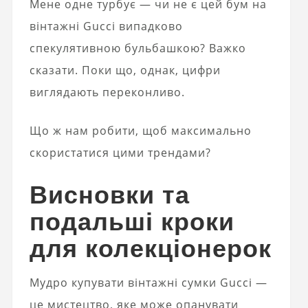
Мене одне турбує — чи не є цей бум на
вінтажні Gucci випадково
спекулятивною бульбашкою? Важко
сказати. Поки що, однак, цифри
виглядають переконливо.
Що ж нам робити, щоб максимально
скористатися цими трендами?
Висновки та
подальші кроки
для колекціонерок
Мудро купувати вінтажні сумки Gucci —
це мистецтво, яке може опанувати