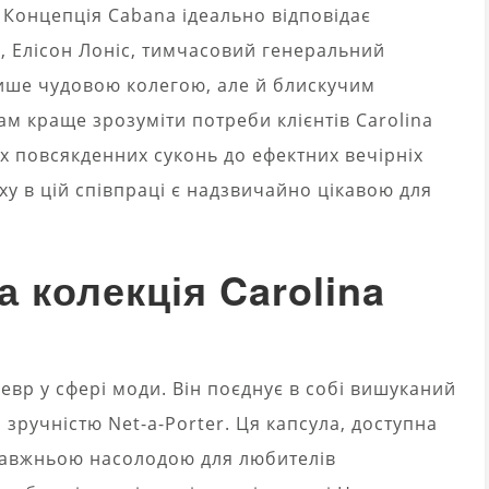
Концепція Cabana ідеально відповідає
о, Елісон Лоніс, тимчасовий генеральний
лише чудовою колегою, але й блискучим
ам краще зрозуміти потреби клієнтів Carolina
ких повсякденних суконь до ефектних вечірніх
у в цій співпраці є надзвичайно цікавою для
 колекція Carolina
евр у сфері моди. Він поєднує в собі вишуканий
а зручністю Net-a-Porter. Ця капсула, доступна
справжньою насолодою для любителів