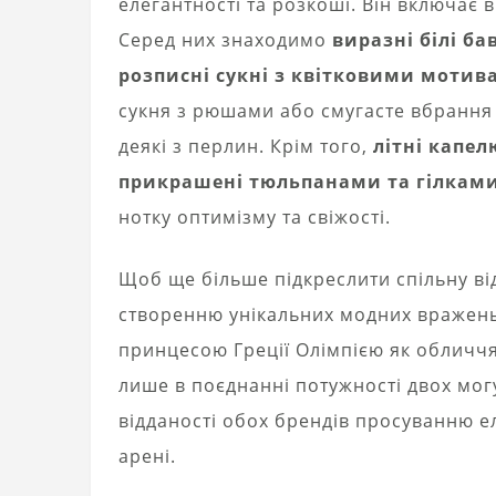
елегантності та розкоші. Він включає в
Серед них знаходимо
виразні білі б
розписні сукні з квітковими мотив
сукня з рюшами або смугасте вбрання 
деякі з перлин. Крім того,
літні капел
прикрашені тюльпанами та гілками
нотку оптимізму та свіжості.
Щоб ще більше підкреслити спільну відд
створенню унікальних модних вражень,
принцесою Греції Олімпією як обличчя
лише в поєднанні потужності двох могу
відданості обох брендів просуванню е
арені.