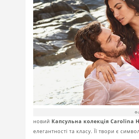
Фо
новий
Капсульна колекція Carolina H
елегантності та класу. Її твори є симв