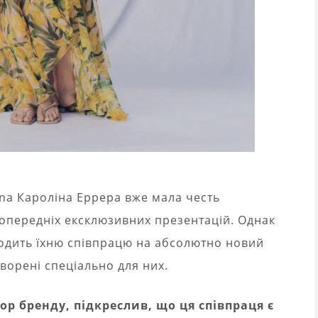
ana Кароліна Еррера вже мала честь
 попередніх ексклюзивних презентацій. Однак
одить їхню співпрацю на абсолютно новий
ворені спеціально для них.
р бренду, підкреслив, що ця співпраця є