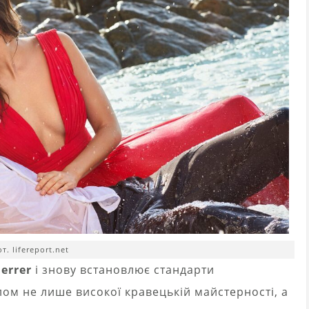
т. lifereport.net
errer
і знову встановлює стандарти
олом не лише високої кравецькій майстерності, а