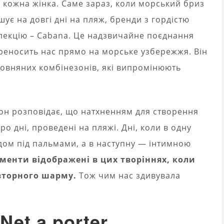
 кожна жінка. Саме зараз, коли морський бриз
ує на довгі дні на пляж, бренди з гордістю
лекцію – Cabana. Це надзвичайне поєднання
ереносить нас прямо на морське узбережжя. Він
вовняних комбінезонів, які випромінюють
он розповідає, що натхненням для створення
ро дні, проведені на пляжі. Дні, коли в одну
ом під пальмами, а в наступну — інтимною
оменти відображені в цих творіннях, коли
вторного шарму.
Тож чим нас здивувала
 Net a porter