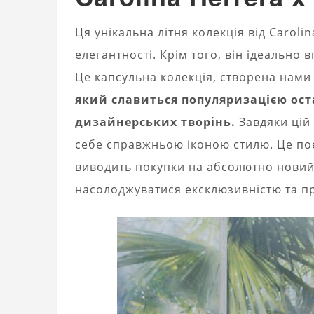
Ця унікальна літня колекція від Caroli
елегантності. Крім того, він ідеально 
Це капсульна колекція, створена нам
який славиться популяризацією ост
дизайнерських творінь.
Завдяки цій 
себе справжньою іконою стилю. Це поє
виводить покупки на абсолютно новий
насолоджуватися ексклюзивністю та п