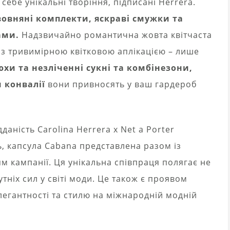
 себе унікальні творіння, підписані Herrera.
авовняні комплекти, яскраві смужки та
ами.
Надзвичайно романтична жовта квітчаста
з тривимірною квітковою аплікацією – лише
юхи та незліченні сукні та комбінезони,
 конвалії
вони привносять у ваш гардероб
аність Carolina Herrera x Net a Porter
 капсула Cabana представлена ​​разом із
м кампанії. Ця унікальна співпраця полягає не
тніх сил у світі моди. Це також є проявом
легантності та стилю на міжнародній модній