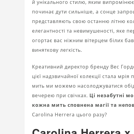
й унікального стилю, яким випромінює
починає дути сильніше, а сонце запрош
представляють свою останню літню ко
елегантності та невимушеності, яке п
огортає вас ніжним вітерцем білих ба
виняткову легкість.
Креативний директор бренду Вес Горд
цієї надзвичайної колекції стала мрія п
мить ми можемо насолоджуватися обід
вечерею при свічках.
Ці незабутні м
кожна мить сповнена магії та непо
Carolina Herrera цього разу?
Carolina Herrera x