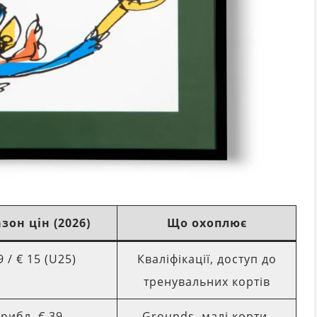
зон цін (2026)
Що охоплює
9 / € 15 (U25)
Кваліфікації, доступ до
тренувальних кортів
рибл. € 39
Grounds, малі корти,