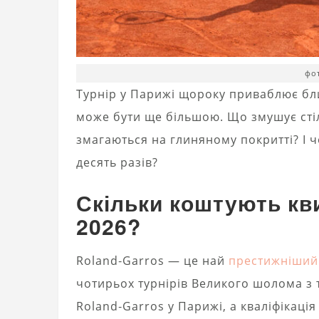
фот
Турнір у Парижі щороку приваблює близ
може бути ще більшою. Що змушує стіл
змагаються на глиняному покритті? І ч
десять разів?
Скільки коштують кви
2026?
Roland‑Garros — це най
престижніший
чотирьох турнірів Великого шолома з т
Roland‑Garros у Парижі, а кваліфікаці