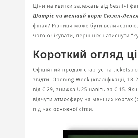
Ціни на квитки залежать від безлічі фа
Шатріє чи менший корт Сюзан-Ленг
фінал? Різниця може бути величезною, 
чого очікувати, перш ніж натиснути “к
Короткий огляд ц
Офіційний продаж стартує на tickets.r
звідти. Opening Week (кваліфікації, 1
від € 29, знижка U25 навіть за € 15. 
відчути атмосферу на менших кортах (o
під час основної сітки.