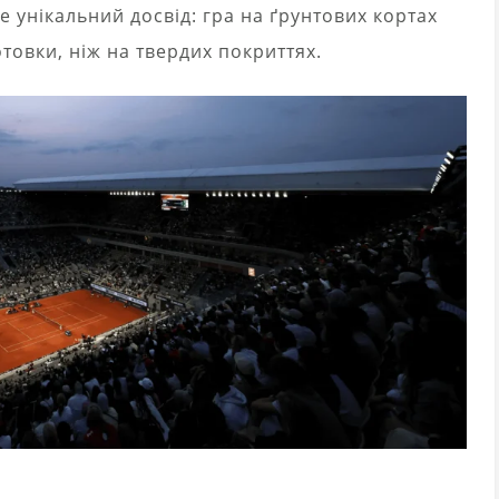
е унікальний досвід: гра на ґрунтових кортах
отовки, ніж на твердих покриттях.