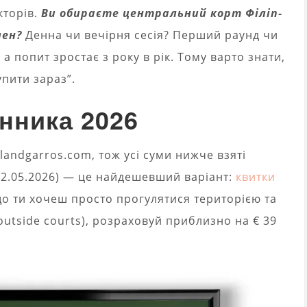
кторів.
Ви обираєте центральний корт Філіп-
лен?
Денна чи вечірня сесія? Перший раунд чи
а попит зростає з року в рік. Тому варто знати,
упити зараз”.
інника 2026
olandgarros.com, тож усі суми нижче взяті
8-22.05.2026) — це найдешевший варіант:
квитки
Якщо ти хочеш просто прогулятися територією та
utside courts), розраховуй приблизно на € 39