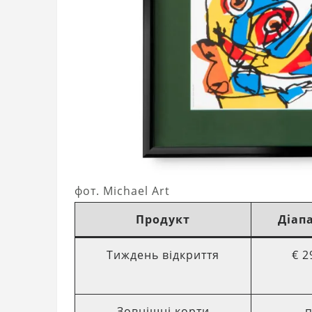
фот. Michael Art
Продукт
Діапа
Тиждень відкриття
€ 2
Зовнішні корти
п