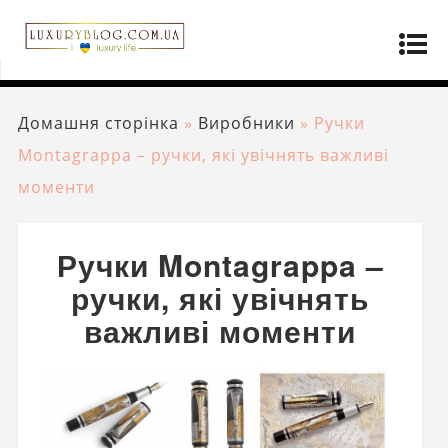
Домашня сторінка
»
Виробники
»
Ручки
Montagrappa – ручки, які увічнять важливі
моменти
Ручки Montagrappa –
ручки, які увічнять
важливі моменти