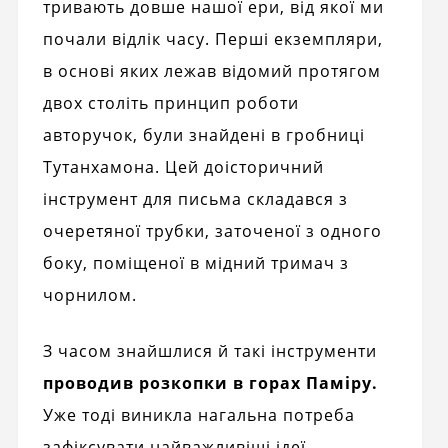
тривають довше нашої ери, від якої ми
почали відлік часу. Перші екземпляри,
в основі яких лежав відомий протягом
двох століть принцип роботи
авторучок, були знайдені в гробниці
Тутанхамона. Цей доісторичний
інструмент для письма складався з
очеретяної трубки, заточеної з одного
боку, поміщеної в мідний тримач з
чорнилом.
З часом знайшлися й такі інструменти
проводив розкопки в горах Паміру.
Уже тоді виникла нагальна потреба
зафіксувати найважливіші ідеї,