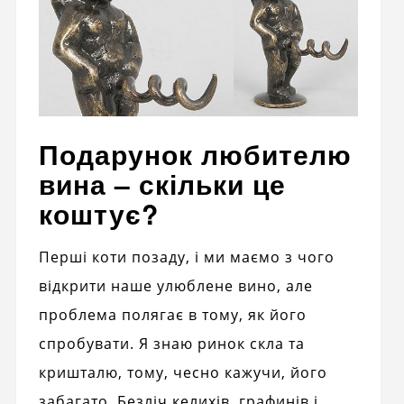
Подарунок любителю
вина – скільки це
коштує?
Перші коти позаду, і ми маємо з чого
відкрити наше улюблене вино, але
проблема полягає в тому, як його
спробувати. Я знаю ринок скла та
кришталю, тому, чесно кажучи, його
забагато. Безліч келихів, графинів і