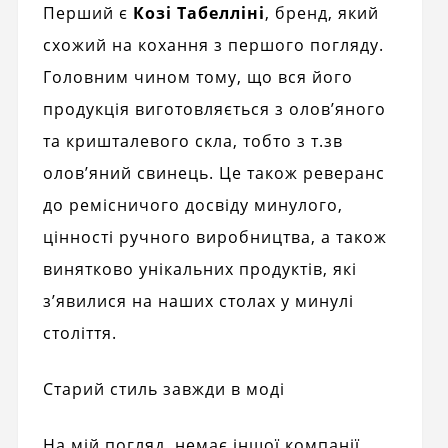
Перший є
Козі Табелліні
, бренд, який
схожий на кохання з першого погляду.
Головним чином тому, що вся його
продукція виготовляється з олов’яного
та кришталевого скла, тобто з т.зв
олов’яний свинець. Це також реверанс
до ремісничого досвіду минулого,
цінності ручного виробництва, а також
винятково унікальних продуктів, які
з’явилися на наших столах у минулі
століття.
Старий стиль завжди в моді
На мій погляд, немає іншої компанії,