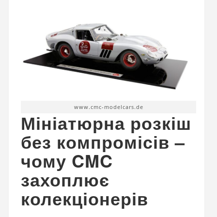
www.cmc-modelcars.de
Мініатюрна розкіш
без компромісів –
чому CMC
захоплює
колекціонерів