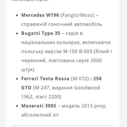
Mercedes W196
(Fangio/Moss) –
справжній гоночний автомобіль
Bugatti Type 35
– серія в
національних кольорах, включаючи
польську версію M-100 B-003 (білий і
червоний, лімітована серія 2000
штук)
Ferrari Testa Rossa
(M-072) і
250
GTO
(M-247, видання Goodwood
1962, ліміт 2200)
Maserati 300S
– модель 2013 року,
абсолютний хіт