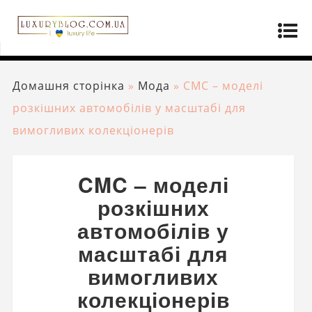
Домашня сторінка
»
Мода
»
CMC – моделі
розкішних автомобілів у масштабі для
вимогливих колекціонерів
CMC – моделі
розкішних
автомобілів у
масштабі для
вимогливих
колекціонерів