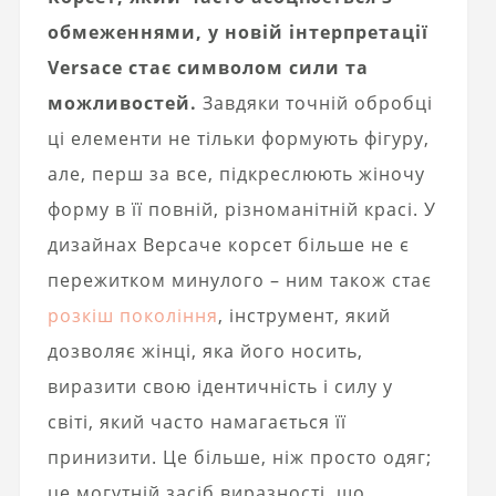
обмеженнями, у новій інтерпретації
Versace стає символом сили та
можливостей.
Завдяки точній обробці
ці елементи не тільки формують фігуру,
але, перш за все, підкреслюють жіночу
форму в її повній, різноманітній красі. У
дизайнах Версаче корсет більше не є
пережитком минулого – ним також стає
розкіш покоління
, інструмент, який
дозволяє жінці, яка його носить,
виразити свою ідентичність і силу у
світі, який часто намагається її
принизити. Це більше, ніж просто одяг;
це могутній засіб виразності, що