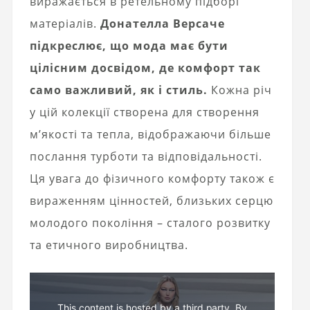
виражається в ретельному підборі
матеріалів.
Донателла Версаче
підкреслює, що мода має бути
цілісним досвідом, де комфорт так
само важливий, як і стиль.
Кожна річ
у цій колекції створена для створення
м’якості та тепла, відображаючи більше
послання турботи та відповідальності.
Ця увага до фізичного комфорту також є
вираженням цінностей, близьких серцю
молодого покоління – сталого розвитку
та етичного виробництва.
This content is hosted by a third party. By