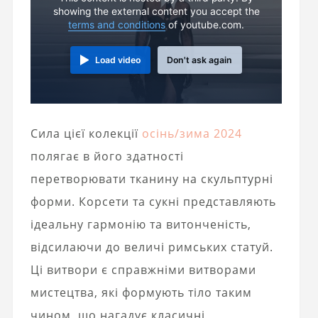
showing the external content you accept the
terms and conditions
of youtube.com.
Load video
Don't ask again
Сила цієї колекції
осінь/зима 2024
полягає в його здатності
перетворювати тканину на скульптурні
форми. Корсети та сукні представляють
ідеальну гармонію та витонченість,
відсилаючи до величі римських статуй.
Ці витвори є справжніми витворами
мистецтва, які формують тіло таким
чином, що нагадує класичні