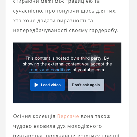
стираючи межі між традицією та
сучасністю, пропонуючи щось для тих,
хто хоче додати виразності та
непередбачуваності своєму гардеробу.
This content is hosted by a third party. By
showing the external content you accept the
terms and conditions
of youtube.com.
Load video
Don't ask again
Осіння колекція
Версаче
вона також
чудово вловила дух молодіжного
бунтарства, поєднавши естетику преппі