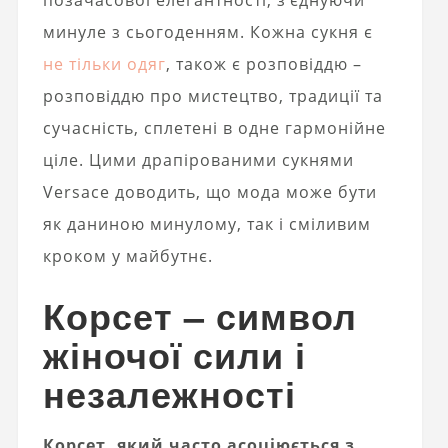
позачасової елегантності, з’єднуючи
минуле з сьогоденням. Кожна сукня є
не тільки одяг
, також є розповіддю –
розповіддю про мистецтво, традиції та
сучасність, сплетені в одне гармонійне
ціле. Цими драпірованими сукнями
Versace доводить, що мода може бути
як даниною минулому, так і сміливим
кроком у майбутнє.
Корсет – символ
жіночої сили і
незалежності
Корсет, який часто асоціюється з