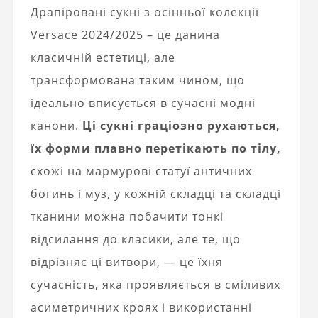
Драпіровані сукні з осінньої колекції
Versace 2024/2025 – це данина
класичній естетиці, але
трансформована таким чином, що
ідеально вписується в сучасні модні
канони.
Ці сукні граціозно рухаються,
їх форми плавно перетікають по тілу,
схожі на мармурові статуї античних
богинь і муз, у кожній складці та складці
тканини можна побачити тонкі
відсилання до класики, але те, що
відрізняє ці витвори, — це їхня
сучасність, яка проявляється в сміливих
асиметричних кроях і використанні