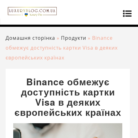
Домашня сторінка
»
Продукти
»
Binance
обмежує доступність картки Visa в деяких
європейських країнах
Binance обмежує
доступність картки
Visa в деяких
європейських країнах