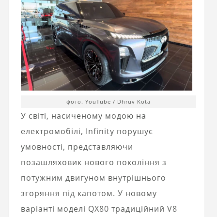
фото. YouTube / Dhruv Kota
У світі, насиченому модою на
електромобілі, Infinity порушує
умовності, представляючи
позашляховик нового покоління з
потужним двигуном внутрішнього
згоряння під капотом. У новому
варіанті моделі QX80 традиційний V8