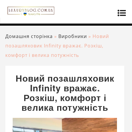
Домашня сторінка
»
Виробники
»
Новий
позашляховик Infinity вражає. Розкіш,
комфорт і велика потужність
Новий позашляховик
Infinity вражає.
Розкіш, комфорт і
велика потужність