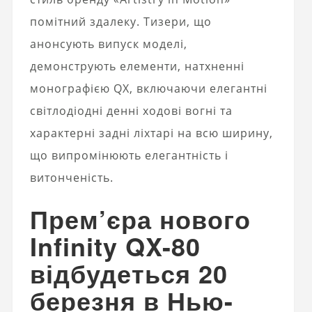
помітний здалеку. Тизери, що
анонсують випуск моделі,
демонструють елементи, натхненні
монографією QX, включаючи елегантні
світлодіодні денні ходові вогні та
характерні задні ліхтарі на всю ширину,
що випромінюють елегантність і
витонченість.
Прем’єра нового
Infinity QX-80
відбудеться 20
березня в Нью-