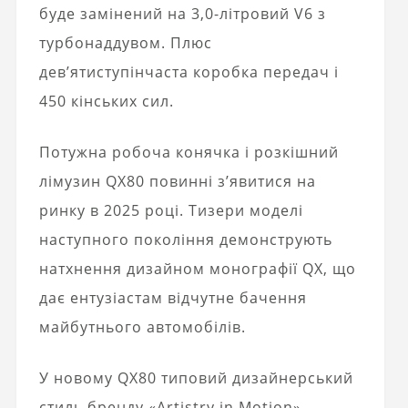
буде замінений на 3,0-літровий V6 з
турбонаддувом. Плюс
дев’ятиступінчаста коробка передач і
450 кінських сил.
Потужна робоча конячка і розкішний
лімузин QX80 повинні з’явитися на
ринку в 2025 році. Тизери моделі
наступного покоління демонструють
натхнення дизайном монографії QX, що
дає ентузіастам відчутне бачення
майбутнього автомобілів.
У новому QX80 типовий дизайнерський
стиль бренду «Artistry in Motion»