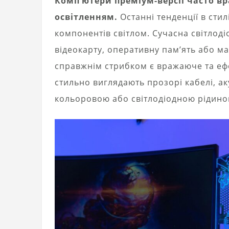
Комп’ютери преміум-версії часто 
освітленням.
Останні тенденції в сти
компонентів світлом. Сучасна світлоді
відеокарту, оперативну пам’ять або 
справжнім стрибком є ​​вражаюче та 
стильно виглядають прозорі кабелі, ак
кольоровою або світлодіодною рідино