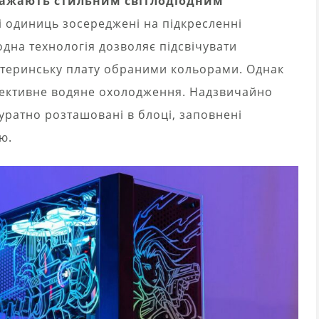
вражають стильним світлодіодним
лі одиниць зосереджені на підкресленні
одна технологія дозволяє підсвічувати
материнську плату обраними кольорами. Однак
ефективне водяне охолодження. Надзвичайно
уратно розташовані в блоці, заповнені
ю.