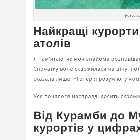
фото: s
Найкращі курорти
атолів
Я пам’ятаю, як моя знайома розповід
Спочатку вона скаржилася на ціну, пот
сказала лише: «Тепер я розумію, у чом
Усе почалося насправді досить скромн
Від Курамби до М
курортів у цифра