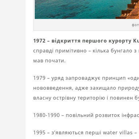
фот
1972 – відкриття першого курорту Ku
справді примітивно – кілька бунгало з
мав почати.
1979 – уряд запроваджує принцип «оди
нововведення, адже захищало природу
власну острівну територію і повинен б
1980-1990 – повільний розвиток інфра
1995 – з’являються перші water villas 