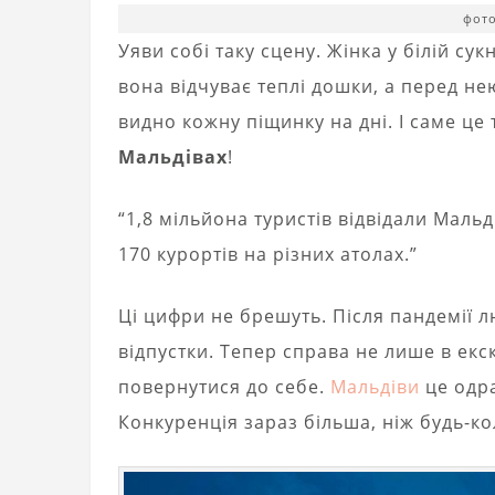
фото
Уяви собі таку сцену. Жінка у білій су
вона відчуває теплі дошки, а перед н
видно кожну піщинку на дні. І саме це
Мальдівах
!
“1,8 мільйона туристів відвідали Мальд
170 курортів на різних атолах.”
Ці цифри не брешуть. Після пандемії 
відпустки. Тепер справа не лише в екск
повернутися до себе.
Мальдіви
це одра
Конкуренція зараз більша, ніж будь-ко