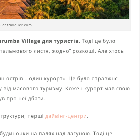
. cntraveller.com
rumba Village для туристів
. Тоді це було
 пальмового листя, жодної розкоші. Але хтось
н острів – один курорт». Це було справжнє
 від масового туризму. Кожен курорт мав свою
ув про неї дбати.
структури, перші
дайвінг-центри
.
– будиночки на палях над лагуною. Тоді це