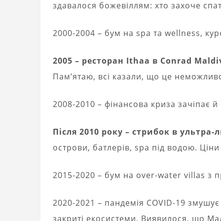
здавалося божевіллям: хто захоче спа
2000-2004 – бум на spa та wellness, ку
2005 – ресторан Ithaa в Conrad Mald
Пам’ятаю, всі казали, що це неможливо
2008-2010 – фінансова криза зачіпає й
Після 2010 року – стрибок в ультра-
острови, батлерів, spa під водою. Ці
2015-2020 – бум на over-water villas з
2020-2021 – пандемія COVID-19 змушує
закриті екосистеми. Виявилося, що Мал