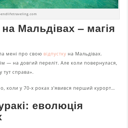
pendlifetraveling.com
 на Мальдівах – магія
ала мені про свою
відпустку
на Мальдівах.
ім — на довгий переліт. Але коли повернулася,
у тут справа».
о, коли у 70-х роках з’явився перший курорт…
уракі: еволюція
х