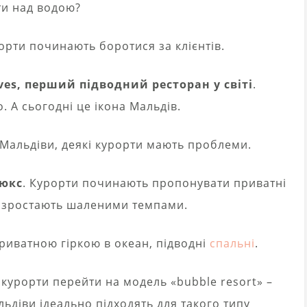
ти над водою?
рорти починають боротися за клієнтів.
ives, перший підводний ресторан у світі
.
. А сьогодні це ікона Мальдів.
 Мальдіви, деякі курорти мають проблеми.
люкс
. Курорти починають пропонувати приватні
ни зростають шаленими темпами.
 приватною гіркою в океан, підводні
спальні
.
 курорти перейти на модель «bubble resort» –
ьдіви ідеально підходять для такого типу