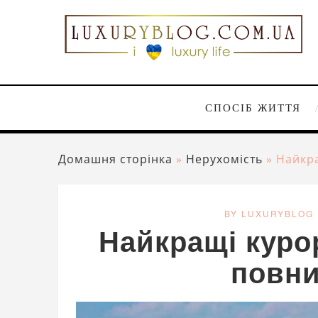
СПОСІБ ЖИТТЯ
Домашня сторінка
»
Нерухомість
»
Найкра
BY LUXURYBLOG
Найкращі куро
повни