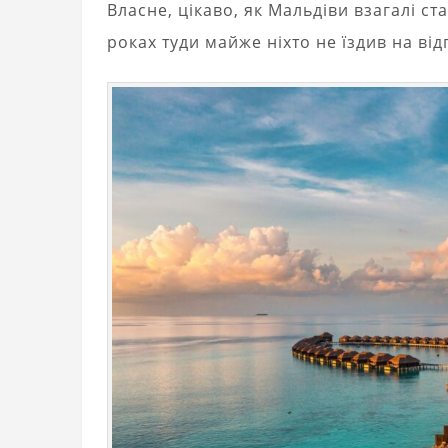
Власне, цікаво, як Мальдіви взагалі с
роках туди майже ніхто не їздив на ві