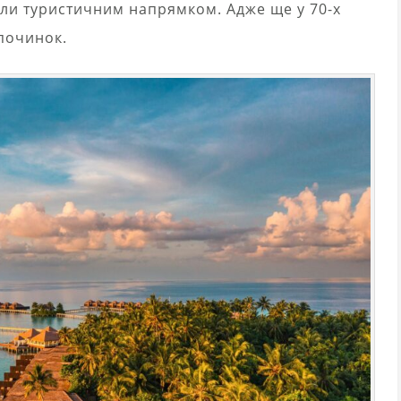
тали туристичним напрямком. Адже ще у 70-х
дпочинок.