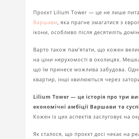
Проєкт Lilium Tower — це не лише пит
Варшави
, яка прагне змагатися з євр
ікони, особливо після десятиліть дом
Варто також пам’ятати, що кожен вели
на ціни нерухомості в околицях. Мешк
що їм принесе можлива забудова. Одні
квартир, інші хвилюються через затор
Lilium Tower — це історія про три 
економічні амбіції Варшави та сусп
Кожен із цих аспектів заслуговує на о
Як сталося, що проєкт досі чекає на ре