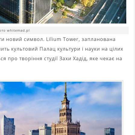
ото whitemad.pl
и новий символ. Lilium Tower, запланована
ить культовий Палац культури і науки на цілих
я про творіння студії Захи Хадід, яке чекає на