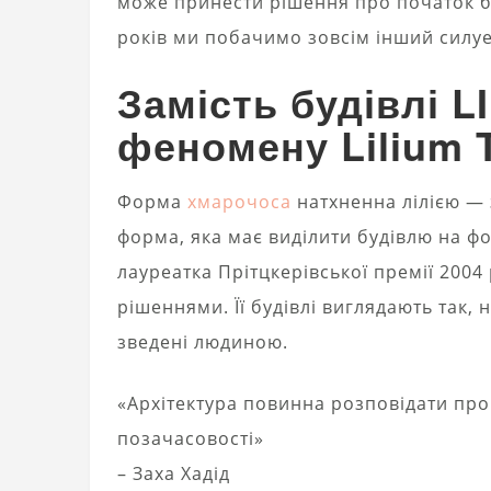
може принести рішення про початок бу
років ми побачимо зовсім інший силуе
Замість будівлі L
феномену Lilium 
Форма
хмарочоса
натхненна лілією — 
форма, яка має виділити будівлю на фо
лауреатка Прітцкерівської премії 200
рішеннями. Її будівлі виглядають так, 
зведені людиною.
«Архітектура повинна розповідати про с
позачасовості»
– Заха Хадід