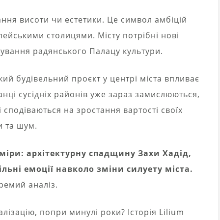
ання висоти чи естетики. Це символ амбіцій
опейськими столицями. Місту потрібні нові
інування радянського Палацу культури.
кий будівельний проєкт у центрі міста впливає
анці сусідніх районів уже зараз замислюються,
 сподіваються на зростання вартості своїх
и та шум.
виміри: архітектурну спадщину Захи Хадід,
ільні емоції навколо зміни силуету міста.
кремий аналіз.
алізацію, попри минулі роки? Історія Lilium