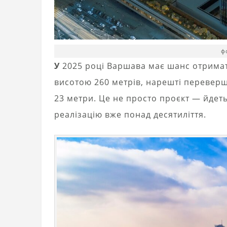
ф
У
2025 році Варшава має шанс отримат
висотою 260 метрів, нарешті переверш
23 метри. Це не просто проєкт — йдетьс
реалізацію вже понад десятиліття.