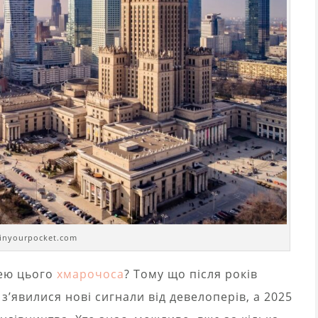
 inyourpocket.com
лею цього
хмарочоса
? Тому що після років
з’явилися нові сигнали від девелоперів, а 2025