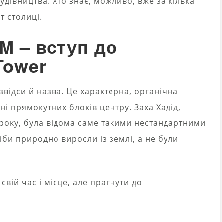
дівництва. Хто знає, можливо, вже за кілька
т столиці.
IM – вступ до
Tower
звідси й назва. Це характерна, органічна
ні прямокутних блоків центру. Заха Хадід,
4 року, була відома саме такими нестандартними
ніби природно виросли із землі, а не були
вій час і місце, але прагнути до