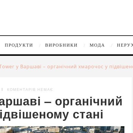
ПРОДУКТИ
ВИРОБНИКИ
МОДА
НЕРУ
 Tower у Варшаві – органічний хмарочос у підвішен
КОМЕНТАРІВ НЕМАЄ
Варшаві – органічний
ідвішеному стані