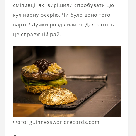
сміливці, які вирішили спробувати цю
кулінарну феєрію. Чи було воно того
варте? Думки розділилися. Для когось
це справжній рай.
Фото: guinnessworldrecords.com