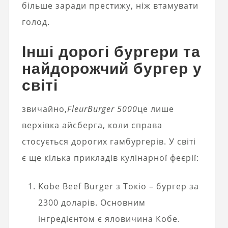
більше заради престижу, ніж втамувати
голод.
Інші дорогі бургери та
найдорожчий бургер у
світі
звичайно,
FleurBurger 5000
це лише
верхівка айсберга, коли справа
стосується дорогих гамбургерів. У світі
є ще кілька прикладів кулінарної феєрії:
Kobe Beef Burger з Токіо – бургер за
2300 доларів. Основним
інгредієнтом є яловичина Кобе.