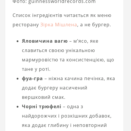
Фото: guinnessworldrecords.com
Список інгредієнтів читається як меню
ресторану
Зірка Мішлена
, а не бургер.
Яловичина вагю
– м’ясо, яке
славиться своєю унікальною
мармуровістю та консистенцією, що
тане у роті.
фуа-гра
– ніжна качина печінка, яка
додає бургеру насичений
вершковий смак.
Чорні трюфелі
– одна з
найдорожчих і розкішних добавок,
яка додає глибину і неповторний