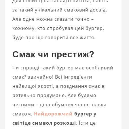
Для інших ціна занадто висока, навіть
за такий унікальний смаковий досвід.
Але одне можна сказати точно –
кожному, хто спробував цей бургер,
буде про що говорити все життя.
Смак чи престиж?
Чи справді такий бургер має особливий
смак? звичайно! Всі інгредієнти
найвищої якості, а поєднання смаків
ретельно продумане. Але будемо
чесними – ціна обумовлена ​​не тільки
смаком.
Найдорожчий
бургер у
світі
це символ розкоші
. Їсти це