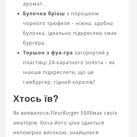
аромат.
Булочка бріош
з порошком
чорного трюфеля – ніжна, здобна
булочка, ідеально підкреслює смак
бургера.
Торшон з фуа-гра
загорнутий у
пластівці 24-каратного золота – як
інакше підкреслити, що це
гамбургер, гідний королів?
Хтось їв?
Як виявилося,
FleurBurger 5000
має своїх
аматорів. Хоча його ціна здається
непомірно високою, знайшлися