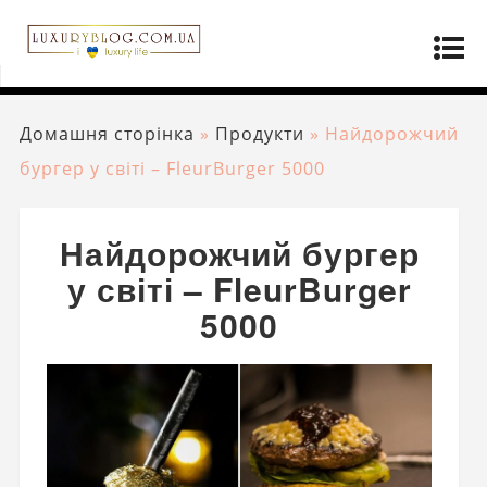
Домашня сторінка
»
Продукти
»
Найдорожчий
бургер у світі – FleurBurger 5000
Найдорожчий бургер
у світі – FleurBurger
5000