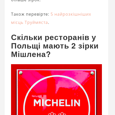
Також перевірте:
5 найрозкішніших
місць Труймяста
.
Скільки ресторанів у
Польщі мають 2 зірки
Мішлена?