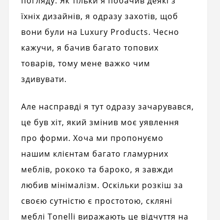
погляду. Як тільки я побачив деякі з
їхніх дизайнів, я одразу захотів, щоб
вони були на Luxury Products. Чесно
кажучи, я бачив багато топових
товарів, тому мене важко чим
здивувати.
Але насправді я тут одразу зачарувався,
це був хіт, який змінив моє уявлення
про форми. Хоча ми пропонуємо
нашим клієнтам багато гламурних
меблів, рококо та бароко, я завжди
любив мінімалізм. Оскільки розкіш за
своєю сутністю є простотою, скляні
меблі Tonelli виражають це відчуття на