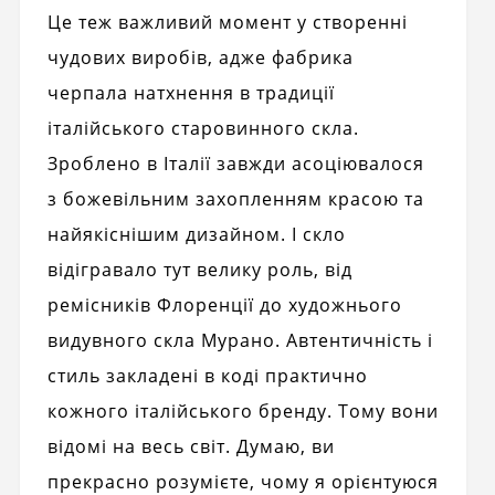
Це теж важливий момент у створенні
чудових виробів, адже фабрика
черпала натхнення в традиції
італійського старовинного скла.
Зроблено в Італії завжди асоціювалося
з божевільним захопленням красою та
найякіснішим дизайном. І скло
відігравало тут велику роль, від
ремісників Флоренції до художнього
видувного скла Мурано. Автентичність і
стиль закладені в коді практично
кожного італійського бренду. Тому вони
відомі на весь світ. Думаю, ви
прекрасно розумієте, чому я орієнтуюся