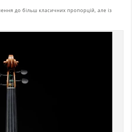
ення до більш класичних пропорцій, але із
і