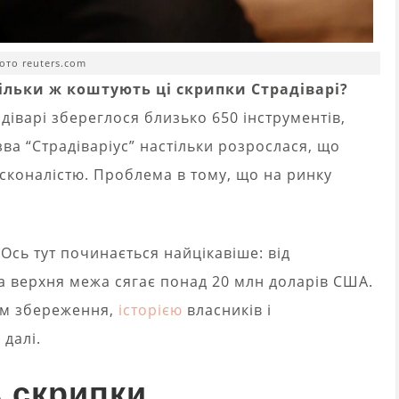
ото reuters.com
ільки ж коштують ці скрипки Страдіварі?
адіварі збереглося близько 650 інструментів,
ва “Страдіваріус” настільки розрослася, що
сконалістю. Проблема в тому, що на ринку
Ось тут починається найцікавіше: від
а верхня межа сягає понад 20 млн доларів США.
ном збереження,
історією
власників і
далі.
 скрипки