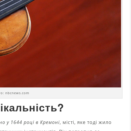
о: nbcnews.com
ікальність?
о у 1644 році в Кремоні
, місті, яке тоді жило