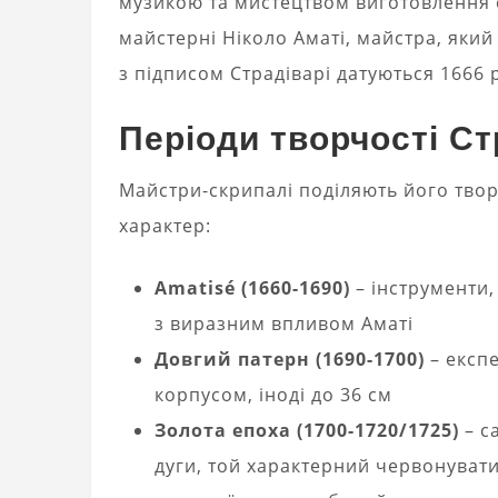
музикою та мистецтвом виготовлення с
майстерні Ніколо Аматі, майстра, який
з підписом Страдіварі датуються 1666 
Періоди творчості Ст
Майстри-скрипалі поділяють його творч
характер:
Amatisé (1660-1690)
– інструменти,
з виразним впливом Аматі
Довгий патерн (1690-1700)
– експ
корпусом, іноді до 36 см
Золота епоха (1700-1720/1725)
– с
дуги, той характерний червонувати