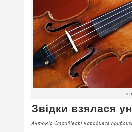
фот
Звідки взялася ун
Антоніо Страдіварі народився приблизн