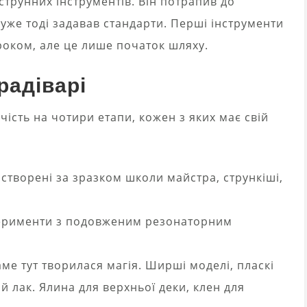
трунних інструментів. Він потрапив до
 уже тоді задавав стандарти. Перші інструменти
роком, але це лише початок шляху.
радіварі
ість на чотири етапи, кожен з яких має свій
 створені за зразком школи майстра, стрункіші,
ерименти з подовженим резонаторним
аме тут творилася магія. Ширші моделі, пласкі
й лак. Ялина для верхньої деки, клен для