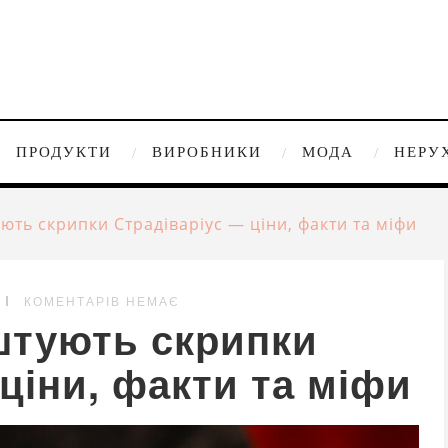
ПРОДУКТИ
ВИРОБНИКИ
МОДА
НЕРУ
ють скрипки Страдіваріус — ціни, факти та міфи
КОМЕНТАРІВ НЕМАЄ
штують скрипки
ціни, факти та міфи