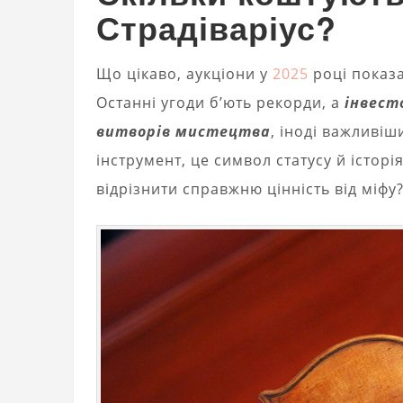
Страдіваріус?
Що цікаво, аукціони у
2025
році показа
Останні угоди б’ють рекорди, а
інвест
витворів мистецтва
, іноді важливіш
інструмент, це символ статусу й історі
відрізнити справжню цінність від міфу