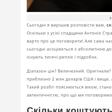
ф
Сьогодні я вирішив розповісти вам,
ск
Оскільки з усієї спадщини Антоніо Стр
варто про це поговорити! Але сама наз
сьогодні асоціюється з абсолютною до
існують тисячі реплік і підробок.
Діапазон цін? Величезний. Оригінали? 
приблизно 2 млн доларів США і вище, 
Такий розбіг пояснюється віком, ста
автентичністю, про що ми поговоримо 
Скільки коштують