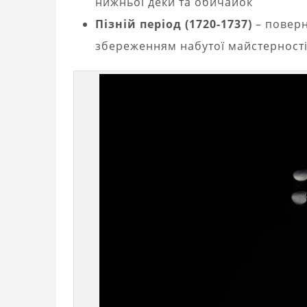
нижньої деки та обичайок
Пізній період (1720-1737)
– поверн
збереженням набутої майстерност