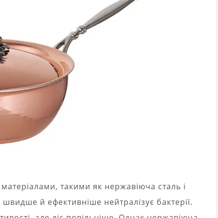
матеріалами, такими як нержавіюча сталь і
 швидше й ефективніше нейтралізує бактерії.
стивості, але діє повільніше. Однак нержавіюча