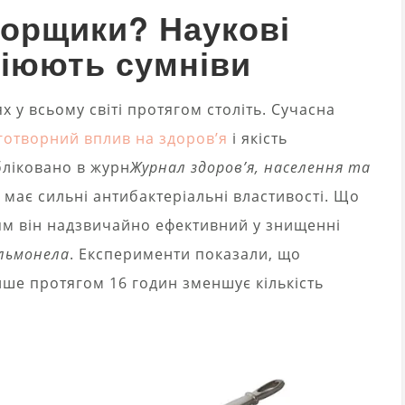
 горщики? Наукові
віюють сумніви
 у всьому світі протягом століть. Сучасна
готворний вплив на здоров’я
і якість
бліковано в журн
Журнал здоров’я, населення та
ь має сильні антибактеріальні властивості. Що
ям він надзвичайно ефективний у знищенні
льмонела
. Експерименти показали, що
ише протягом 16 годин зменшує кількість