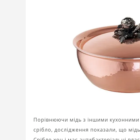
Порівнюючи мідь з іншими кухонними 
срібло, дослідження показали, що мідь
Срібло хоч і має антибактеріальні вла