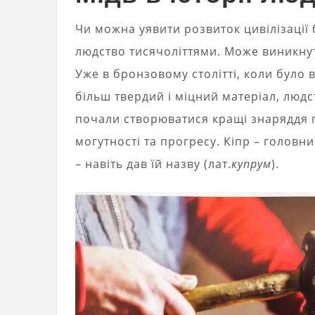
Чи можна уявити розвиток цивілізації
людство тисячоліттями. Може виникнут
Уже в бронзовому столітті, коли було в
більш твердий і міцний матеріал, людс
почали створюватися кращі знаряддя п
могутності та прогресу. Кіпр – головн
– навіть дав їй назву (лат.
купрум
).