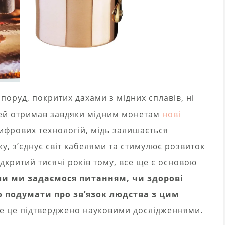
споруд, покритих дахами з мідних сплавів, ні
. Цей отримав завдяки мідним монетам
нові
 цифрових технологій, мідь залишається
у, з’єднує світ кабелями та стимулює розвиток
ідкритий тисячі років тому, все ще є основою
ли ми задаємося питанням, чи здорові
о подумати про зв’язок людства з цим
е це підтверджено науковими дослідженнями.