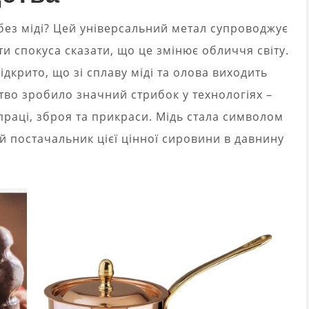
 без міді? Цей універсальний метал супроводжує
и спокуса сказати, що це змінює обличчя світу.
ідкрито, що зі сплаву міді та олова виходить
тво зробило значний стрибок у технологіях –
раці, зброя та прикраси. Мідь стала символом
ий постачальник цієї цінної сировини в давнину