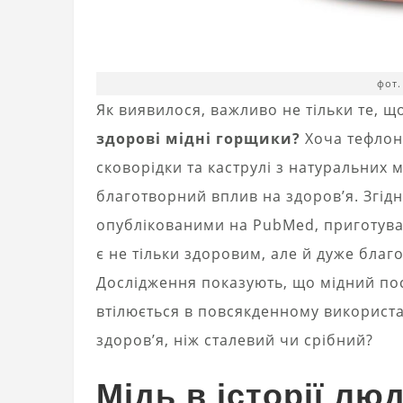
фот.
Як виявилося, важливо не тільки те, що
здорові мідні горщики?
Хоча тефлон
сковорідки та каструлі з натуральних 
благотворний вплив на здоров’я. Згі
опублікованими на PubMed, приготуван
є не тільки здоровим, але й дуже благ
Дослідження показують, що мідний посу
втілюється в повсякденному використ
здоров’я, ніж сталевий чи срібний?
Мідь в історії лю