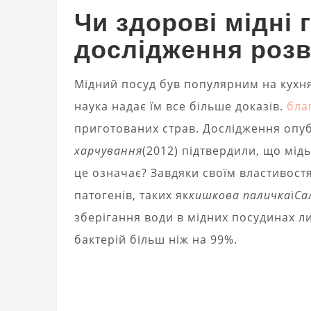
Чи здорові мідні
дослідження роз
Мідний посуд був популярним на кухнях
наука надає їм все більше доказів.
бла
приготованих страв. Дослідження опу
харчування
(2012) підтвердили, що мід
це означає? Завдяки своїм властивост
патогенів, таких як
кишкова паличка
і
Са
зберігання води в мідних посудинах л
бактерій більш ніж на 99%.