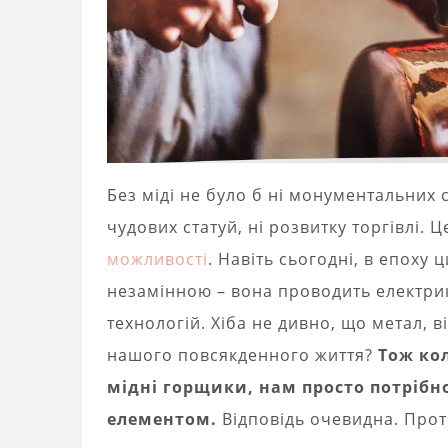
Без міді не було б ні монументальних 
чудових статуй, ні розвитку торгівлі
можливості
. Навіть сьогодні, в епоху
незамінною – вона проводить електрик
технологій. Хіба не дивно, що метал, в
нашого повсякденного життя?
Тож ко
мідні горщики, нам просто потрібн
елементом.
Відповідь очевидна. Прот