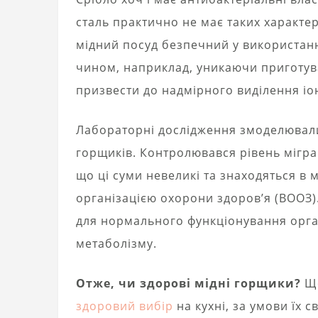
сталь практично не має таких характе
мідний посуд безпечний у використанн
чином, наприклад, уникаючи приготув
призвести до надмірного виділення іон
Лабораторні дослідження змоделювал
горщиків. Контролювався рівень міграці
що ці суми невеликі та знаходяться в 
організацією охорони здоров’я (ВООЗ).
для нормального функціонування орган
метаболізму.
Отже, чи здорові мідні горщики?
Що
здоровий вибір
на кухні, за умови їх с