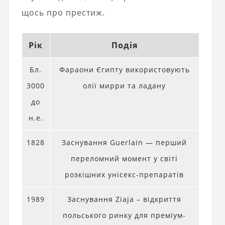
щось про престиж.
Рік
Подія
Бл.
Фараони Єгипту використовують
3000
олії мирри та ладану
до
н.е.
1828
Заснування Guerlain — перший
переломний момент у світі
розкішних унісекс-препаратів
1989
Заснування Ziaja – відкриття
польського ринку для преміум-