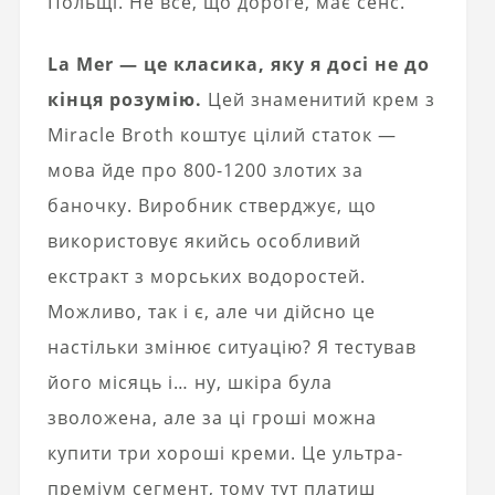
Польщі. Не все, що дороге, має сенс.
La Mer — це класика, яку я досі не до
кінця розумію.
Цей знаменитий крем з
Miracle Broth коштує цілий статок —
мова йде про 800-1200 злотих за
баночку. Виробник стверджує, що
використовує якийсь особливий
екстракт з морських водоростей.
Можливо, так і є, але чи дійсно це
настільки змінює ситуацію? Я тестував
його місяць і… ну, шкіра була
зволожена, але за ці гроші можна
купити три хороші креми. Це ультра-
преміум сегмент, тому тут платиш