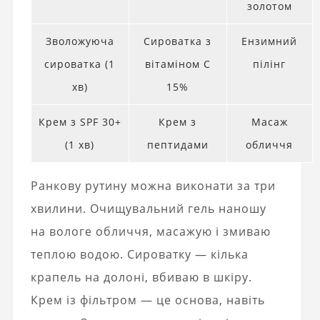
золотом
Зволожуюча
Сироватка з
Ензимний
сироватка (1
вітаміном C
пілінг
хв)
15%
Крем з SPF 30+
Крем з
Масаж
(1 хв)
пептидами
обличчя
Ранкову рутину можна виконати за три
хвилини. Очищувальний гель наношу
на вологе обличчя, масажую і змиваю
теплою водою. Сироватку — кілька
крапель на долоні, вбиваю в шкіру.
Крем із фільтром — це основа, навіть