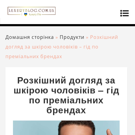
Домашня сторінка
»
Продукти
»
Розкішний
догляд за шкірою чоловіків – гід по
преміальних брендах
Розкішний догляд за
шкірою чоловіків – гід
по преміальних
брендах