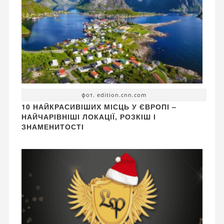
фот. edition.cnn.com
10 НАЙКРАСИВІШИХ МІСЦЬ У ЄВРОПІ –
НАЙЧАРІВНІШІ ЛОКАЦІЇ, РОЗКІШ І
ЗНАМЕНИТОСТІ