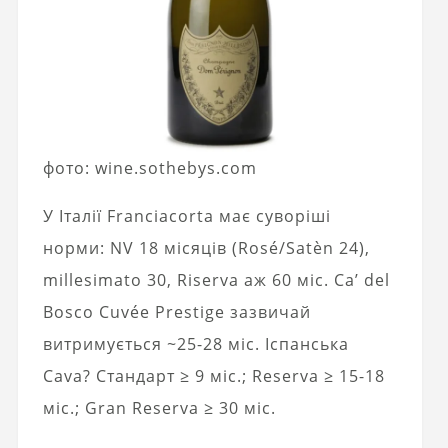
фото: wine.sothebys.com
У Італії Franciacorta має суворіші
норми: NV 18 місяців (Rosé/Satèn 24),
millesimato 30, Riserva аж 60 міс. Ca’ del
Bosco Cuvée Prestige зазвичай
витримується ~25-28 міс. Іспанська
Cava? Стандарт ≥ 9 міс.; Reserva ≥ 15-18
міс.; Gran Reserva ≥ 30 міс.