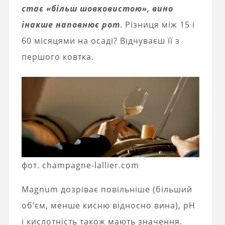
стає «більш шовковистою», вино
інакше наповнює рот
. Різниця між 15 і
60 місяцями на осаді? Відчуваєш її з
першого ковтка.
фот. champagne-lallier.com
Magnum дозріває повільніше (більший
об’єм, менше кисню відносно вина), pH
і кислотність також мають значення.