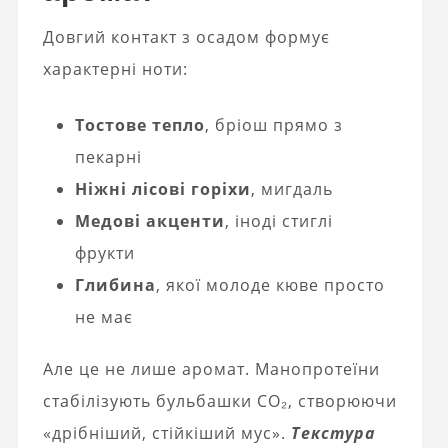
Довгий контакт з осадом формує
характерні ноти:
Тостове тепло
, бріош прямо з
пекарні
Ніжні лісові горіхи
, мигдаль
Медові акценти
, іноді стиглі
фрукти
Глибина
, якої молоде кюве просто
не має
Але це не лише аромат. Манопротеїни
стабілізують бульбашки CO₂, створюючи
«дрібніший, стійкіший мус».
Текстура