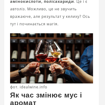
амінокислоти, полісахариди
. Це і є
автоліз. Можливо, це не звучить
вражаюче, але результат у келиху? Ось
тут і починається магія.
фот. idealwine.info
Як час змінює мус і
аромат