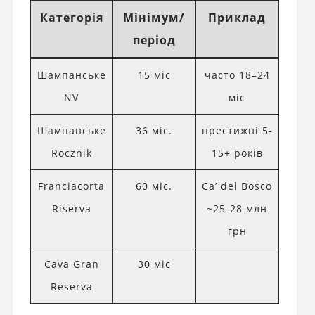
Категорія
Мінімум/
Приклад
період
Шампанське
15 міс
часто 18–24
NV
міс
Шампанське
36 міс.
престижні 5-
Rocznik
15+ років
Franciacorta
60 міс.
Ca’ del Bosco
Riserva
~25-28 млн
грн
Cava Gran
30 міс
Reserva