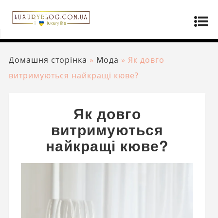
Домашня сторінка
»
Мода
»
Як довго
витримуються найкращі кюве?
Як довго
витримуються
найкращі кюве?