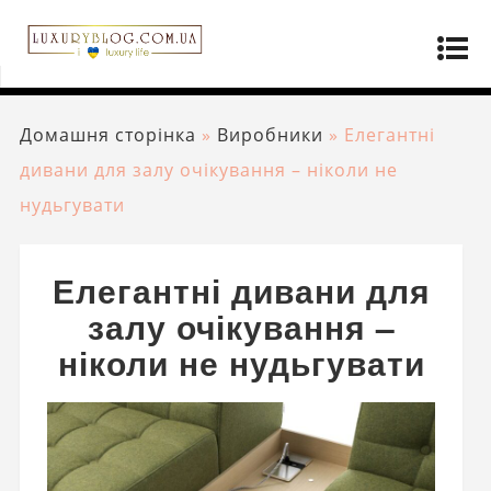
Домашня сторінка
»
Виробники
»
Елегантні
дивани для залу очікування – ніколи не
нудьгувати
Елегантні дивани для
залу очікування –
ніколи не нудьгувати