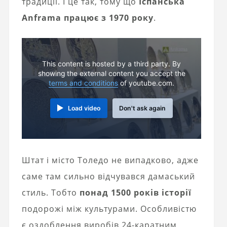
традиції. І це так, тому що
Іспанська
Anframa працює з 1970 року
.
This content is hosted by a third party. By
showing the external content you accept the
terms and conditions
of youtube.com.
Load video
Don't ask again
Штат і місто Толедо не випадково, адже
саме там сильно відчувався дамаський
стиль. Тобто
понад 1500 років історії
подорожі між культурами. Особливістю
є оздоблення виробів 24-каратним