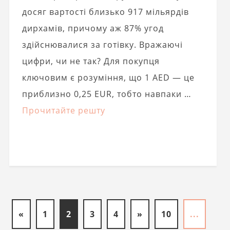
досяг вартості близько 917 мільярдів
дирхамів, причому аж 87% угод
здійснювалися за готівку. Вражаючі
цифри, чи не так? Для покупця
ключовим є розуміння, що 1 AED — це
приблизно 0,25 EUR, тобто навпаки …
Прочитайте решту
«
1
2
3
4
»
10
...