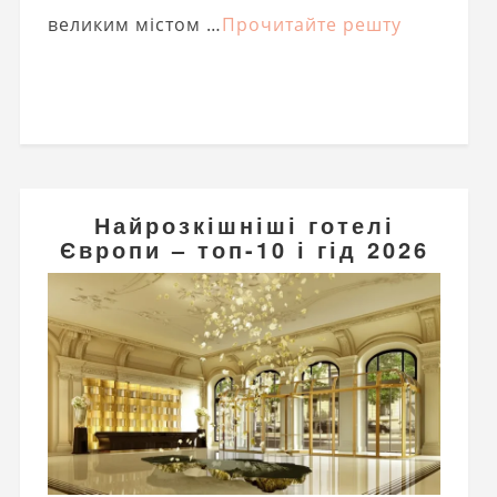
великим містом …
Прочитайте решту
Найрозкішніші готелі
Європи – топ-10 і гід 2026