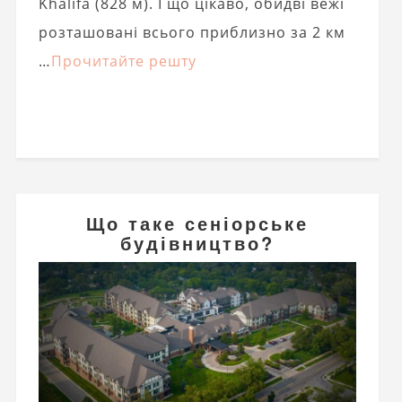
Khalifa (828 м). І що цікаво, обидві вежі
розташовані всього приблизно за 2 км
…
Прочитайте решту
Що таке сеніорське
будівництво?