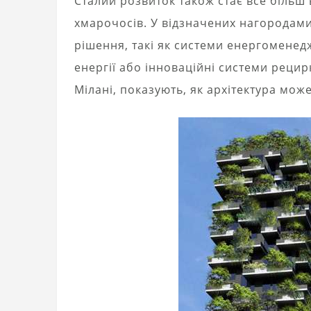
Сталий розвиток також стає все більш
хмарочосів. У відзначених нагородами
рішення, такі як системи енергомене
енергії або інноваційні системи рецирк
Мілані, показують, як архітектура мо