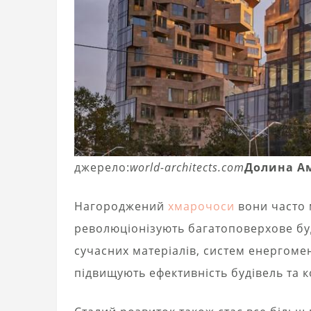
джерело:
world-architects.com
Долина А
Нагороджений
хмарочоси
вони часто м
революціонізують багатоповерхове бу
сучасних матеріалів, систем енергомен
підвищують ефективність будівель та к