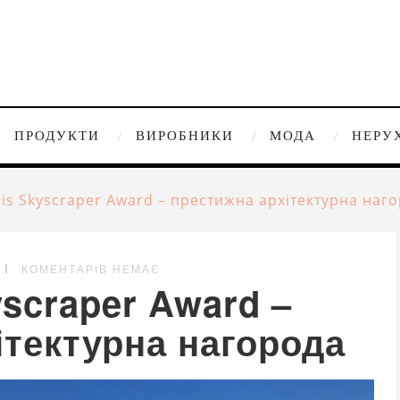
ПРОДУКТИ
ВИРОБНИКИ
МОДА
НЕРУ
is Skyscraper Award – престижна архітектурна наг
КОМЕНТАРІВ НЕМАЄ
scraper Award –
ітектурна нагорода