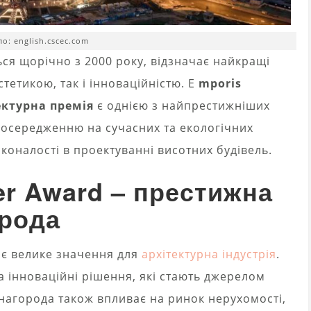
о: english.cscec.com
ся щорічно з 2000 року, відзначає найкращі
стетикою, так і інноваційністю. E
mporis
ектурна премія
є однією з найпрестижніших
 зосередженню на сучасних та екологічних
коналості в проектуванні висотних будівель.
er Award – престижна
орода
ає велике значення для
архітектурна індустрія
.
а інноваційні рішення, які стають джерелом
 нагорода також впливає на ринок нерухомості,