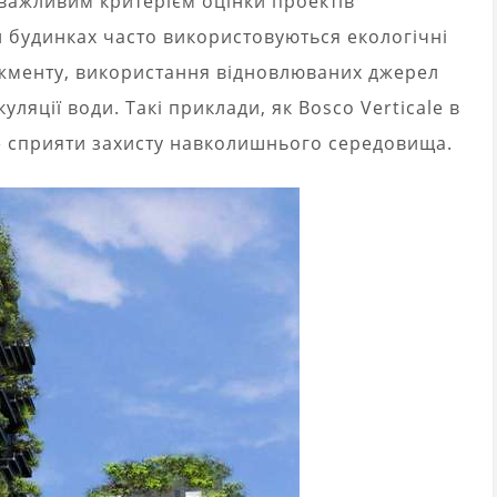
 важливим критерієм оцінки проектів
 будинках часто використовуються екологічні
джменту, використання відновлюваних джерел
уляції води. Такі приклади, як Bosco Verticale в
же сприяти захисту навколишнього середовища.