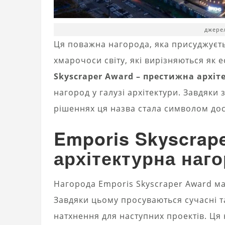
джерел
Ця поважна нагорода, яка присуджуєть
хмарочоси світу, які вирізняються як е
Skyscraper Award – престижна архіт
нагород у галузі архітектури. Завдяки
рішеннях ця назва стала символом дос
Emporis Skyscrap
архітектурна наг
Нагорода Emporis Skyscraper Award м
Завдяки цьому просуваються сучасні т
натхнення для наступних проектів. Ця