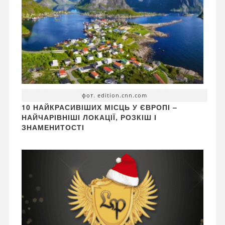
фот. edition.cnn.com
10 НАЙКРАСИВІШИХ МІСЦЬ У ЄВРОПІ –
НАЙЧАРІВНІШІ ЛОКАЦІЇ, РОЗКІШ І
ЗНАМЕНИТОСТІ