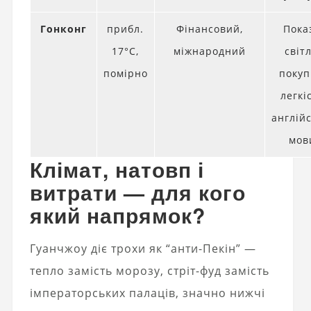
Гонконг
прибл.
Фінансовий,
Пока
17°C,
міжнародний
світл
помірно
покуп
легкі
англій
мов
Клімат, натовп і
витрати — для кого
який напрямок?
Гуанчжоу діє трохи як “анти-Пекін” —
тепло замість морозу, стріт-фуд замість
імператорських палаців, значно нижчі