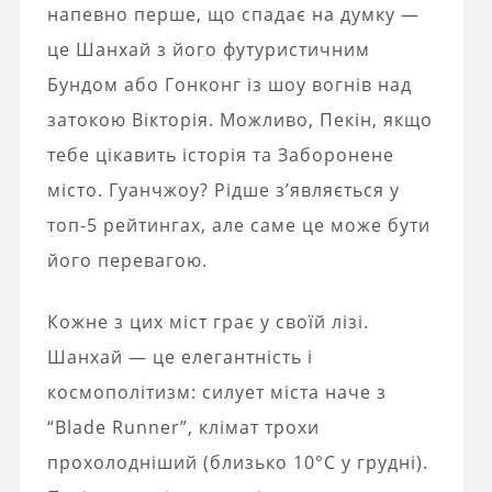
напевно перше, що спадає на думку —
це Шанхай з його футуристичним
Бундом або Гонконг із шоу вогнів над
затокою Вікторія. Можливо, Пекін, якщо
тебе цікавить історія та Заборонене
місто. Гуанчжоу? Рідше з’являється у
топ-5 рейтингах, але саме це може бути
його перевагою.
Кожне з цих міст грає у своїй лізі.
Шанхай — це елегантність і
космополітизм: силует міста наче з
“Blade Runner”, клімат трохи
прохолодніший (близько 10°C у грудні).