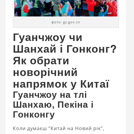
фото: gz.gov.cn
Гуанчжоу чи
Шанхай і Гонконг?
Як обрати
новорічний
напрямок у Китаї
Гуанчжоу на тлі
Шанхаю, Пекіна і
Гонконгу
Коли думаєш “Китай на Новий рік”,