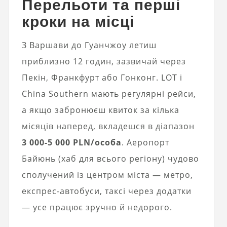
Перельоти та перші
кроки на місці
З Варшави до Гуанчжоу летиш
приблизно 12 годин, зазвичай через
Пекін, Франкфурт або Гонконг. LOT і
China Southern мають регулярні рейси,
а якщо забронюєш квиток за кілька
місяців наперед, вкладешся в діапазон
3 000-5 000 PLN/особа
. Аеропорт
Байюнь (хаб для всього регіону) чудово
сполучений із центром міста — метро,
експрес-автобуси, таксі через додатки
— усе працює зручно й недорого.