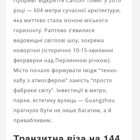
Прорив? Відкриття Canton Tower у 2010
році — 604 метри сучасної архітектури,
яка миттєво стала іконою міського
горизонту. Раптово з’явилися
видовищні світлові шоу, зокрема
новорічні (історично 10-15‑хвилинні
феєрверки над Перлинною річкою).
Місто почало формувати імідж “техно-
хабу з атмосферою” замість “просто
фабрики світу”. Інвестиції в метро,
парки, естетику вулиць — Guangzhou
прагнуло бути не лише багатим, а й
привабливим.
Транзитна віза на 144