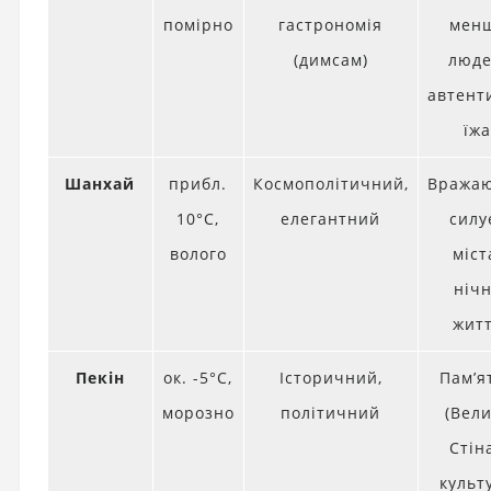
помірно
гастрономія
мен
(димсам)
люде
автент
їж
Шанхай
прибл.
Космополітичний,
Вража
10°C,
елегантний
силу
волого
міст
ніч
жит
Пекін
ок. -5°C,
Історичний,
Пам’я
морозно
політичний
(Вел
Стіна
культ