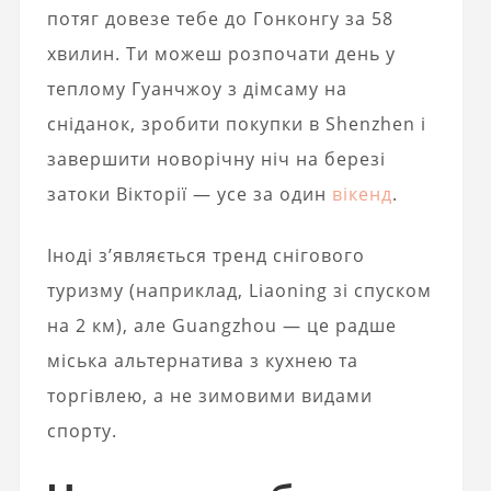
потяг довезе тебе до Гонконгу за 58
хвилин. Ти можеш розпочати день у
теплому Гуанчжоу з дімсаму на
сніданок, зробити покупки в Shenzhen і
завершити новорічну ніч на березі
затоки Вікторії — усе за один
вікенд
.
Іноді з’являється тренд снігового
туризму (наприклад, Liaoning зі спуском
на 2 км), але Guangzhou — це радше
міська альтернатива з кухнею та
торгівлею, а не зимовими видами
спорту.