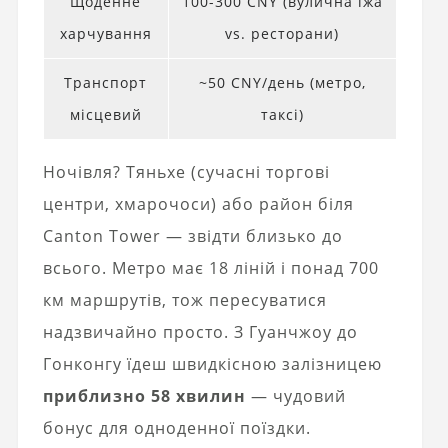
Щоденне
100-300 CNY (вулична їжа
харчування
vs. ресторани)
Транспорт
~50 CNY/день (метро,
місцевий
таксі)
Ночівля? Тяньхе (сучасні торгові
центри, хмарочоси) або район біля
Canton Tower — звідти близько до
всього. Метро має 18 ліній і понад 700
км маршрутів, тож пересуватися
надзвичайно просто. З Гуанчжоу до
Гонконгу їдеш швидкісною залізницею
приблизно 58 хвилин
— чудовий
бонус для одноденної поїздки.