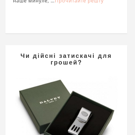
наше минуле, …
Прочитайте решту
Чи дійсні затискачі для
грошей?