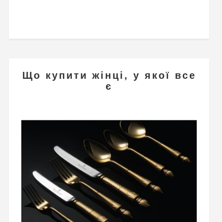
Що купити жінці, у якої все
є