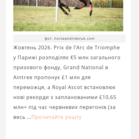
фот. horseandrideruk.com
Жовтень 2026. Prix de l’Arc de Triomphe
у Парижі розподіляє €5 млн загального
призового фонду, Grand National в
Aintree пропонує £1 млн для
переможця, а Royal Ascot встановлює
нові рекорди з запланованими £10,65
млн+ під час червневих перегонів (за
весь …
Прочитайте решту