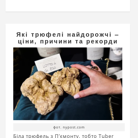
Які трюфелі найдорожчі –
ціни, причини та рекорди
фот. nypost.com
Біла трюфель з П’ємонту, тобто Tuber