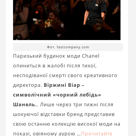
Фот. fastcompany.com
Паризький будинок моди Chanel
опиниться в жалобі після тихої,
несподіваної смерті свого креативного
директора.
Віржині Віар –
символічний «чорний лебідь»
Шанель.
. Лише через три тижні після
шокуючої відставки бренд представив
свою останню колекцію високої моди на
показі, овіяному аурою …
Прочитайте