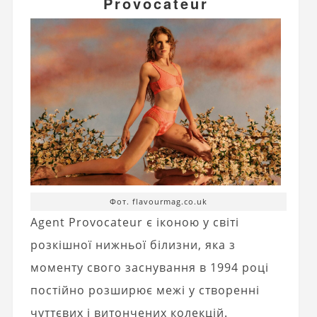
Provocateur
Фот. flavourmag.co.uk
Agent Provocateur є іконою у світі
розкішної нижньої білизни, яка з
моменту свого заснування в 1994 році
постійно розширює межі у створенні
чуттєвих і витончених колекцій.