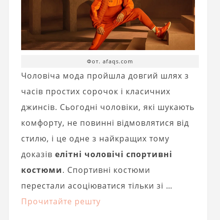
Фот. afaqs.com
Чоловіча мода пройшла довгий шлях з
часів простих сорочок і класичних
джинсів. Сьогодні чоловіки, які шукають
комфорту, не повинні відмовлятися від
стилю, і це одне з найкращих тому
доказів
елітні чоловічі спортивні
костюми
. Спортивні костюми
перестали асоціюватися тільки зі …
Прочитайте решту